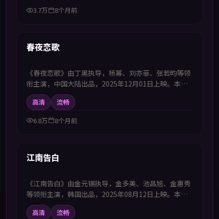
欢中韩字幕电视剧高清播放的观众追看。
3.7万
8个月前
48:17
新上
春夜恋歌
《春夜恋歌》由丁黑执导，杨幂、刘亦菲、张若昀等领
衔主演，中国大陆出品，2025年12月01日上映。本剧
集提供中韩双语字幕，支持1080P高清播放，属惊悚题
高清
流畅
材，压迫感不断升级直至真相浮出水面，适合喜欢中韩
字幕电视剧高清播放的观众追看。
6.8万
8个月前
57:05
新上
江南告白
《江南告白》由金元锡执导，金多美、池昌旭、金惠秀
等领衔主演，韩国出品，2025年08月12日上映。本剧
集提供中韩双语字幕，支持1080P高清播放，属犯罪题
高清
流畅
材，正邪交锋中揭露灰色地带的人性选择，适合喜欢中