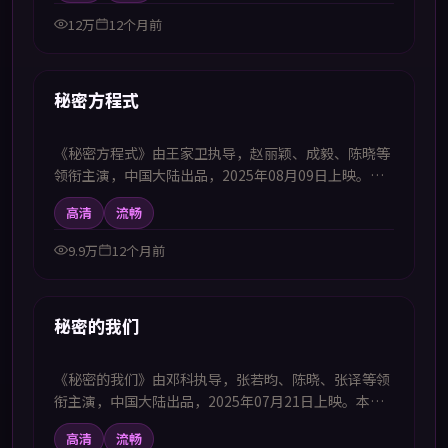
韩字幕电视剧高清播放的观众追看。
12万
12个月前
99:29
新上
秘密方程式
《秘密方程式》由王家卫执导，赵丽颖、成毅、陈晓等
领衔主演，中国大陆出品，2025年08月09日上映。本
影片提供中韩双语字幕，支持1080P高清播放，属战争
高清
流畅
题材，以历史节点为轴展现信念与牺牲，适合喜欢中韩
字幕电视剧高清播放的观众追看。
9.9万
12个月前
52:49
新上
秘密的我们
《秘密的我们》由邓科执导，张若昀、陈晓、张译等领
衔主演，中国大陆出品，2025年07月21日上映。本剧
集提供中韩双语字幕，支持1080P高清播放，属喜剧题
高清
流畅
材，用轻松幽默化解生活困境并传递温暖力量，适合喜