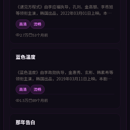
《遇见方程式》由李应福执导，孔刘、金高银、李栋旭
等领衔主演，韩国出品，2022年03月01日上映。本剧
集提供中韩双语字幕，支持1080P高清播放，属动作题
高清
流畅
材，以任务线串联热血对抗与信念坚持，适合喜欢中韩
字幕电视剧高清播放的观众追看。
2.7万
53个月前
44:40
首推
蓝色温度
《蓝色温度》由李政勋执导，金惠秀、玄彬、韩素希等
领衔主演，韩国出品，2019年03月11日上映。本剧集
提供中韩双语字幕，支持1080P高清播放，属动作题
高清
流畅
材，在危机任务中完成自我突破，适合喜欢中韩字幕电
视剧高清播放的观众追看。
1.5万
89个月前
43:56
首推
那年告白