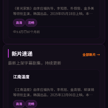
《星光家族》由李应福执导，李知恩、朴叙俊、金多美
等领衔主演，韩国出品，2019年05月18日上映。本影
片提供中韩双语字幕，支持1080P高清播放，属喜剧题
高清
流畅
材，群像互动不断制造笑点同时治愈人心，适合喜欢中
韩字幕电视剧高清播放的观众追看。
3.8万
87个月前
新片速递
全部新片 →
最新上架字幕剧集，持续更新
43:15
新上
江南温度
《江南温度》由李应福执导，李栋旭、金高银、柳演锡
等领衔主演，韩国出品，2025年12月06日上映。本剧
集提供中韩双语字幕，支持1080P高清播放，属喜剧题
高清
流畅
材，用轻松幽默化解生活困境并传递温暖力量，适合喜