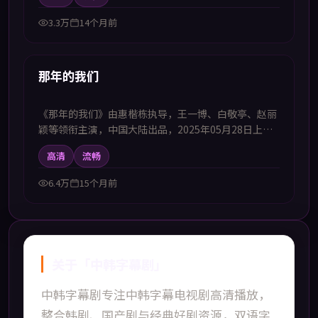
材，以家庭与事业双线叙事呈现生活质感，适合喜欢中
韩字幕电视剧高清播放的观众追看。
3.3万
14个月前
99:06
新上
那年的我们
《那年的我们》由惠楷栋执导，王一博、白敬亭、赵丽
颖等领衔主演，中国大陆出品，2025年05月28日上
映。本影片提供中韩双语字幕，支持1080P高清播放，
高清
流畅
属科幻题材，近未来设定下探讨科技与人性的边界，适
合喜欢中韩字幕电视剧高清播放的观众追看。
6.4万
15个月前
关于「
中韩字幕剧
」
中韩字幕剧
专注
中韩字幕电视剧高清播放
，
整合韩剧、国产剧与经典好剧资源，双语字