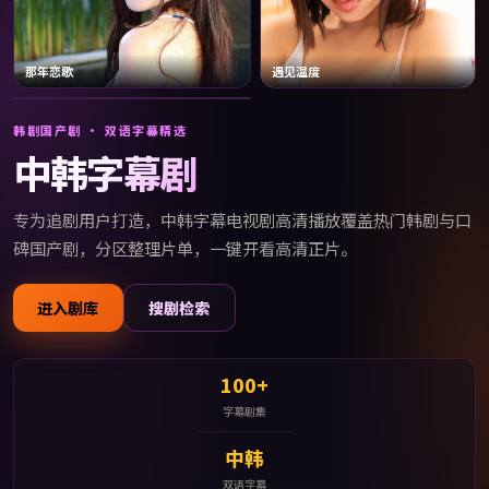
那年恋歌
遇见温度
江南告白
韩剧国产剧 · 双语字幕精选
中韩字幕剧
专为追剧用户打造，
中韩字幕电视剧高清播放
覆盖热门韩剧与口
碑国产剧，分区整理片单，一键开看高清正片。
进入剧库
搜剧检索
100+
字幕剧集
中韩
双语字幕