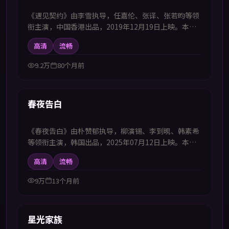
《遇见契约》由李雪执导，任嘉伦、张译、张若昀等领
衔主演，中国香港出品，2019年12月19日上映。本影
片提供中韩双语字幕，支持1080P高清播放，属科幻题
高清
流畅
材，以奇想世界观承载对现实的隐喻思考，适合喜欢中
韩字幕电视剧高清播放的观众追看。
9.2万
80个月前
46:57
首推
春夜告白
《春夜告白》由朴赞郁执导，柳演锡、李到晛、韩素希
等领衔主演，韩国出品，2025年07月12日上映。本剧
集提供中韩双语字幕，支持1080P高清播放，属科幻题
高清
流畅
材，以奇想世界观承载对现实的隐喻思考，适合喜欢中
韩字幕电视剧高清播放的观众追看。
9万
13个月前
99:11
首推
星光家族