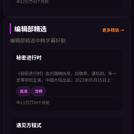
12万
42个月前
编辑部精选
更多精选 →
编辑部精选中韩字幕好剧
46:39
首推
秘密进行时
《秘密进行时》由刘国楠执导，白敬亭、谭松韵、朱一
龙等领衔主演，中国大陆出品，2023年05月15日上
映。本剧集提供中韩双语字幕，支持1080P高清播放，
高清
流畅
属惊悚题材，在密闭环境中展开心理与生存的双重考
验，适合喜欢中韩字幕电视剧高清播放的观众追看。
1.5万
39个月前
48:03
首推
遇见方程式