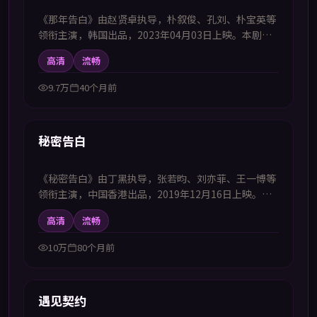
《那年告白》由赵贤卓执导，朴叙俊、孔刘、朴宝英等
领衔主演，韩国出品，2023年04月03日上映。本剧集
提供中韩双语字幕，支持1080P高清播放，属喜剧题
高清
流畅
材，群像互动不断制造笑点同时治愈人心，适合喜欢中
韩字幕电视剧高清播放的观众追看。
9.7万
40个月前
46:39
首推
秘密告白
《秘密告白》由丁黑执导，张若昀、刘亦菲、王一博等
领衔主演，中国香港出品，2019年12月16日上映。本
剧集提供中韩双语字幕，支持1080P高清播放，属爱情
高清
流畅
题材，以都市相遇为起点展开一段跨越阶层的浪漫关
系，适合喜欢中韩字幕电视剧高清播放的观众追看。
10万
80个月前
99:43
首推
遇见契约