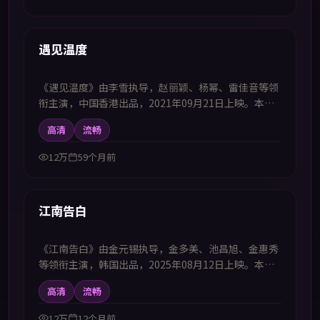
53:23
热播
遇见温度
《遇见温度》由李雪执导，赵丽颖、杨幂、雷佳音等领
衔主演，中国香港出品，2021年09月21日上映。本剧
集提供中韩双语字幕，支持1080P高清播放，属冒险题
高清
流畅
材，以探索未知地域推动人物关系变化，适合喜欢中韩
字幕电视剧高清播放的观众追看。
12万
59个月前
57:05
热播
江南告白
《江南告白》由金元锡执导，金多美、池昌旭、金惠秀
等领衔主演，韩国出品，2025年08月12日上映。本剧
集提供中韩双语字幕，支持1080P高清播放，属犯罪题
高清
流畅
材，正邪交锋中揭露灰色地带的人性选择，适合喜欢中
韩字幕电视剧高清播放的观众追看。
12万
12个月前