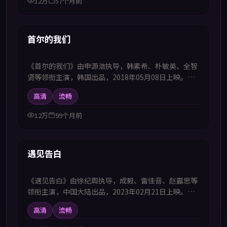
12万
57个月前
58:58
热播
首尔的我们
《首尔的我们》由申源浩执导，韩素希、朴敏英、全智
贤等领衔主演，韩国出品，2018年05月08日上映。本
剧集提供中韩双语字幕，支持1080P高清播放，属惊悚
高清
流畅
题材，在密闭环境中展开心理与生存的双重考验，适合
喜欢中韩字幕电视剧高清播放的观众追看。
12万
99个月前
57:13
热播
遇见告白
《遇见告白》由徐纪周执导，成毅、雷佳音、赵露思等
领衔主演，中国大陆出品，2023年02月21日上映。本
剧集提供中韩双语字幕，支持1080P高清播放，属科幻
高清
流畅
题材，以奇想世界观承载对现实的隐喻思考，适合喜欢
中韩字幕电视剧高清播放的观众追看。