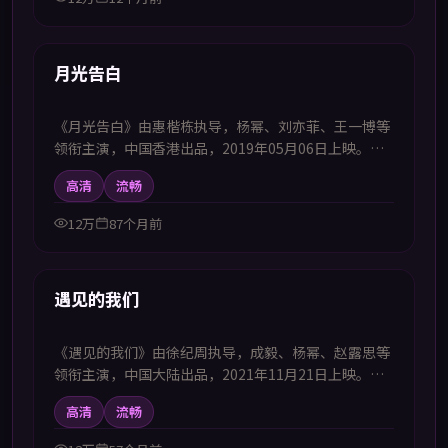
49:14
热播
月光告白
《月光告白》由惠楷栋执导，杨幂、刘亦菲、王一博等
领衔主演，中国香港出品，2019年05月06日上映。本
剧集提供中韩双语字幕，支持1080P高清播放，属犯罪
高清
流畅
题材，正邪交锋中揭露灰色地带的人性选择，适合喜欢
中韩字幕电视剧高清播放的观众追看。
12万
87个月前
44:23
热播
遇见的我们
《遇见的我们》由徐纪周执导，成毅、杨幂、赵露思等
领衔主演，中国大陆出品，2021年11月21日上映。本
剧集提供中韩双语字幕，支持1080P高清播放，属喜剧
高清
流畅
题材，群像互动不断制造笑点同时治愈人心，适合喜欢
中韩字幕电视剧高清播放的观众追看。