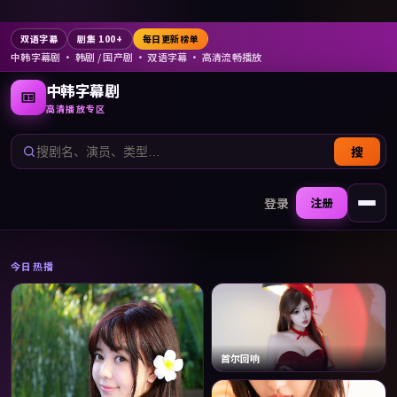
双语字幕
剧集 100+
每日更新榜单
中韩字幕剧
· 韩剧 / 国产剧 · 双语字幕 · 高清流畅播放
中韩字幕剧
高清播放专区
搜
登录
注册
打开
今日热播
首尔回响