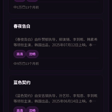
欢中韩字幕电视剧高清播放的观众追看。
1万
13个月前
46:57
新上
春夜告白
《春夜告白》由朴赞郁执导，柳演锡、李到晛、韩素希
等领衔主演，韩国出品，2025年07月12日上映。本剧
集提供中韩双语字幕，支持1080P高清播放，属科幻题
高清
流畅
材，以奇想世界观承载对现实的隐喻思考，适合喜欢中
韩字幕电视剧高清播放的观众追看。
9万
13个月前
99:00
新上
蓝色契约
《蓝色契约》由安吉镐执导，孙艺珍、李知恩、李到晛
等领衔主演，韩国出品，2025年06月14日上映。本影
片提供中韩双语字幕，支持1080P高清播放，属剧情题
高清
流畅