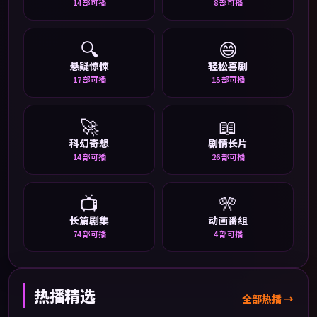
14
部可播
8
部可播
🔍
😄
悬疑惊悚
轻松喜剧
17
部可播
15
部可播
🚀
📖
科幻奇想
剧情长片
14
部可播
26
部可播
📺
🎌
长篇剧集
动画番组
74
部可播
4
部可播
热播精选
全部热播 →