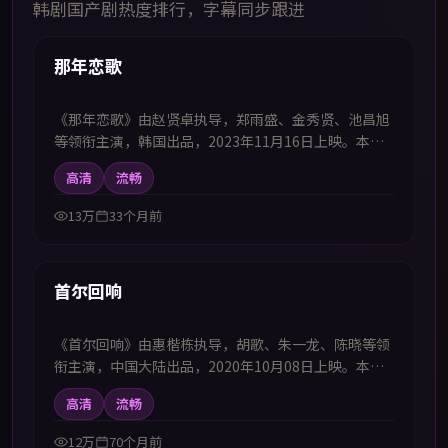
韩剧国产剧热度排行，字幕同步跟进
50:16
热播
那年恋歌
《那年恋歌》由赵贤卓执导，郑雨盛、金秀贤、池昌旭
等领衔主演，韩国出品，2023年11月16日上映。本剧
集提供中韩双语字幕，支持1080P高清播放，属喜剧题
高清
流畅
材，群像互动不断制造笑点同时治愈人心，适合喜欢中
韩字幕电视剧高清播放的观众追看。
13万
33个月前
51:08
热播
首尔回响
《首尔回响》由惠楷栋执导，胡歌、朱一龙、陈晓等领
衔主演，中国大陆出品，2020年10月08日上映。本剧
集提供中韩双语字幕，支持1080P高清播放，属爱情题
高清
流畅
材，在重逢与抉择中刻画成年人式的爱情与成长，适合
喜欢中韩字幕电视剧高清播放的观众追看。
12万
70个月前