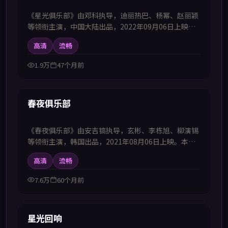
《星光俱乐部》由邓科执导，迪丽热巴、杨幂、赵丽颖
等领衔主演，中国大陆出品，2022年09月06日上映。
本剧集提供中韩双语字幕，支持1080P高清播放，属剧
高清
流畅
情题材，在细节中铺陈人物弧光与社会议题，适合喜欢
中韩字幕电视剧高清播放的观众追看。
1.9万
47个月前
57:47
首推
春夜俱乐部
《春夜俱乐部》由安吉镐执导，玄彬、李栋旭、柳演锡
等领衔主演，韩国出品，2021年08月06日上映。本剧
集提供中韩双语字幕，支持1080P高清播放，属战争题
高清
流畅
材，宏大背景下小人物的命运与家国情怀交织，适合喜
欢中韩字幕电视剧高清播放的观众追看。
7.6万
60个月前
99:51
首推
星光回响