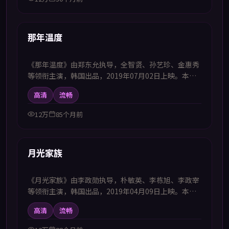
43:06
热播
那年温度
《那年温度》由郑东允执导，全智贤、孙艺珍、金惠秀
等领衔主演，韩国出品，2019年07月02日上映。本剧
集提供中韩双语字幕，支持1080P高清播放，属爱情题
高清
流畅
材，在重逢与抉择中刻画成年人式的爱情与成长，适合
喜欢中韩字幕电视剧高清播放的观众追看。
12万
85个月前
50:54
热播
月光家族
《月光家族》由李政勋执导，朴敏英、李栋旭、李政宰
等领衔主演，韩国出品，2019年04月09日上映。本剧
集提供中韩双语字幕，支持1080P高清播放，属动作题
高清
流畅
材，在危机任务中完成自我突破，适合喜欢中韩字幕电
视剧高清播放的观众追看。