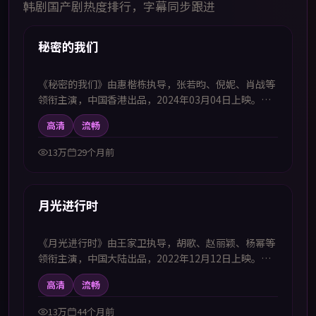
韩剧国产剧热度排行，字幕同步跟进
43:49
热播
秘密的我们
《秘密的我们》由惠楷栋执导，张若昀、倪妮、肖战等
领衔主演，中国香港出品，2024年03月04日上映。本
剧集提供中韩双语字幕，支持1080P高清播放，属犯罪
高清
流畅
题材，以案件调查为线索还原复杂的社会网络，适合喜
欢中韩字幕电视剧高清播放的观众追看。
13万
29个月前
99:14
热播
月光进行时
《月光进行时》由王家卫执导，胡歌、赵丽颖、杨幂等
领衔主演，中国大陆出品，2022年12月12日上映。本
影片提供中韩双语字幕，支持1080P高清播放，属动作
高清
流畅
题材，在危机任务中完成自我突破，适合喜欢中韩字幕
电视剧高清播放的观众追看。
13万
44个月前