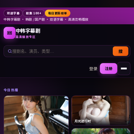
双语字幕
剧集 100+
每日更新榜单
中韩字幕剧
· 韩剧 / 国产剧 · 双语字幕 · 高清流畅播放
中韩字幕剧
高清播放专区
搜
登录
注册
打开
今日热播
月光进行时