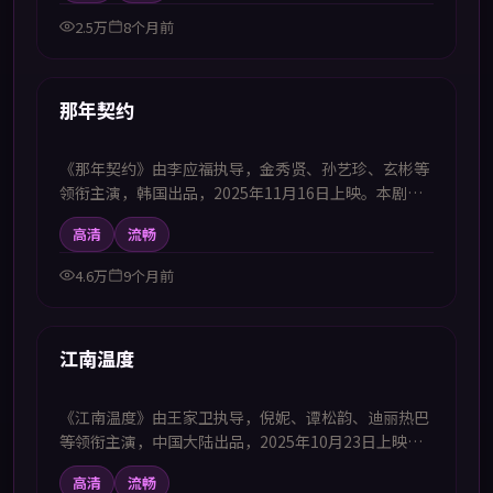
字幕电视剧高清播放的观众追看。
2.5万
8个月前
52:26
新上
那年契约
《那年契约》由李应福执导，金秀贤、孙艺珍、玄彬等
领衔主演，韩国出品，2025年11月16日上映。本剧集
提供中韩双语字幕，支持1080P高清播放，属喜剧题
高清
流畅
材，日常琐事中迸发意想不到的笑料与感动，适合喜欢
中韩字幕电视剧高清播放的观众追看。
4.6万
9个月前
50:15
新上
江南温度
《江南温度》由王家卫执导，倪妮、谭松韵、迪丽热巴
等领衔主演，中国大陆出品，2025年10月23日上映。
本剧集提供中韩双语字幕，支持1080P高清播放，属犯
高清
流畅
罪题材，正邪交锋中揭露灰色地带的人性选择，适合喜