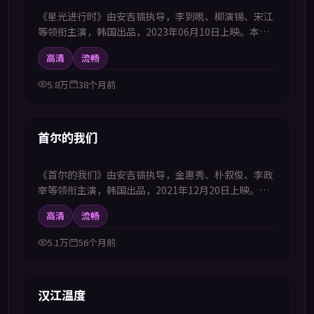
《星光进行时》由安吉镐执导，李到晛、柳演锡、宋江
等领衔主演，韩国出品，2023年06月10日上映。本剧
集提供中韩双语字幕，支持1080P高清播放，属动作题
高清
流畅
材，在危机任务中完成自我突破，适合喜欢中韩字幕电
视剧高清播放的观众追看。
5.8万
38个月前
43:58
首推
首尔的我们
《首尔的我们》由安吉镐执导，金惠秀、朴叙俊、李政
宰等领衔主演，韩国出品，2021年12月20日上映。本
剧集提供中韩双语字幕，支持1080P高清播放，属战争
高清
流畅
题材，以历史节点为轴展现信念与牺牲，适合喜欢中韩
字幕电视剧高清播放的观众追看。
5.1万
56个月前
43:32
首推
汉江温度