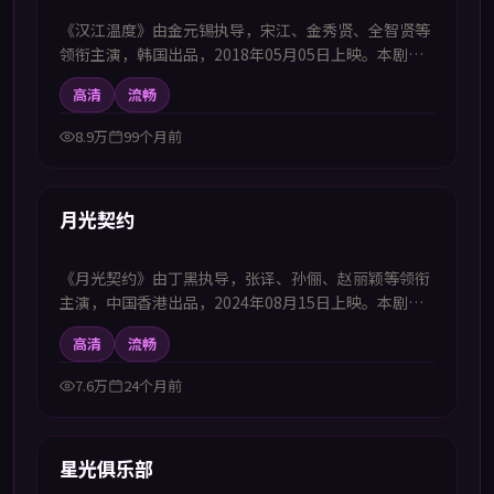
《汉江温度》由金元锡执导，宋江、金秀贤、全智贤等
领衔主演，韩国出品，2018年05月05日上映。本剧集
提供中韩双语字幕，支持1080P高清播放，属惊悚题
高清
流畅
材，以细节伏笔营造持续紧绷的观剧体验，适合喜欢中
韩字幕电视剧高清播放的观众追看。
8.9万
99个月前
99:44
首推
月光契约
《月光契约》由丁黑执导，张译、孙俪、赵丽颖等领衔
主演，中国香港出品，2024年08月15日上映。本剧集
提供中韩双语字幕，支持1080P高清播放，属惊悚题
高清
流畅
材，压迫感不断升级直至真相浮出水面，适合喜欢中韩
字幕电视剧高清播放的观众追看。
7.6万
24个月前
52:21
首推
星光俱乐部