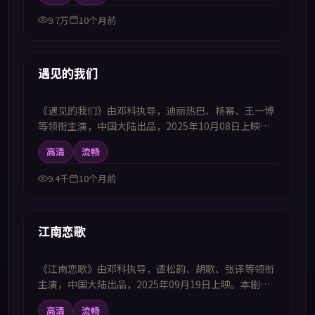
欢中韩字幕电视剧高清播放的观众追看。
9.7万
10个月前
50:23
新上
遇见的我们
《遇见的我们》由邓科执导，迪丽热巴、杨幂、王一博
等领衔主演，中国大陆出品，2025年10月08日上映。
本剧集提供中韩双语字幕，支持1080P高清播放，属犯
高清
流畅
罪题材，在法理与情感之间展开艰难抉择，适合喜欢中
韩字幕电视剧高清播放的观众追看。
9.4千
10个月前
99:25
新上
江南恋歌
《江南恋歌》由邓科执导，谭松韵、胡歌、张译等领衔
主演，中国大陆出品，2025年09月19日上映。本剧集
提供中韩双语字幕，支持1080P高清播放，属惊悚题
高清
流畅