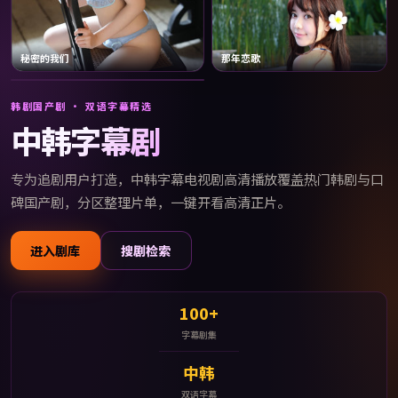
秘密的我们
那年恋歌
蓝色俱乐部
韩剧国产剧 · 双语字幕精选
中韩字幕剧
专为追剧用户打造，
中韩字幕电视剧高清播放
覆盖热门韩剧与口
碑国产剧，分区整理片单，一键开看高清正片。
进入剧库
搜剧检索
100+
字幕剧集
中韩
双语字幕