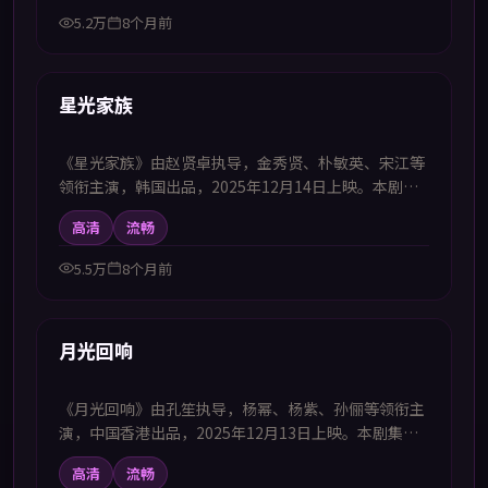
幕电视剧高清播放的观众追看。
5.2万
8个月前
53:11
新上
星光家族
《星光家族》由赵贤卓执导，金秀贤、朴敏英、宋江等
领衔主演，韩国出品，2025年12月14日上映。本剧集
提供中韩双语字幕，支持1080P高清播放，属战争题
高清
流畅
材，以历史节点为轴展现信念与牺牲，适合喜欢中韩字
幕电视剧高清播放的观众追看。
5.5万
8个月前
44:34
新上
月光回响
《月光回响》由孔笙执导，杨幂、杨紫、孙俪等领衔主
演，中国香港出品，2025年12月13日上映。本剧集提
供中韩双语字幕，支持1080P高清播放，属悬疑题材，
高清
流畅
以紧凑节奏推进高智商博弈与追凶过程，适合喜欢中韩