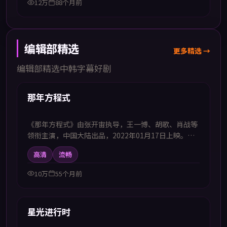
12万
88个月前
编辑部精选
更多精选 →
编辑部精选中韩字幕好剧
99:46
首推
那年方程式
《那年方程式》由张开宙执导，王一博、胡歌、肖战等
领衔主演，中国大陆出品，2022年01月17日上映。本
影片提供中韩双语字幕，支持1080P高清播放，属剧情
高清
流畅
题材，在细节中铺陈人物弧光与社会议题，适合喜欢中
韩字幕电视剧高清播放的观众追看。
10万
55个月前
52:31
首推
星光进行时