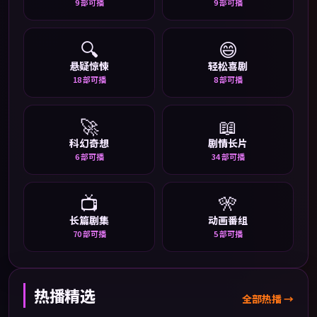
9
部可播
9
部可播
🔍
😄
悬疑惊悚
轻松喜剧
18
部可播
8
部可播
🚀
📖
科幻奇想
剧情长片
6
部可播
34
部可播
📺
🎌
长篇剧集
动画番组
70
部可播
5
部可播
热播精选
全部热播 →