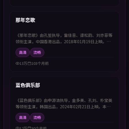
54:16
热播
那年恋歌
《那年恋歌》由孔笙执导，雷佳音、谭松韵、刘亦菲等
领衔主演，中国香港出品，2018年01月19日上映。本
剧集提供中韩双语字幕，支持1080P高清播放，属科幻
高清
流畅
题材，在时间线与平行空间中展开冒险，适合喜欢中韩
字幕电视剧高清播放的观众追看。
13万
103个月前
99:20
热播
蓝色俱乐部
《蓝色俱乐部》由申源浩执导，金多美、孔刘、朴宝英
等领衔主演，韩国出品，2024年02月21日上映。本影
片提供中韩双语字幕，支持1080P高清播放，属动作题
高清
流畅
材，在危机任务中完成自我突破，适合喜欢中韩字幕电
视剧高清播放的观众追看。
12万
30个月前