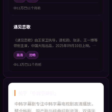
材，在密闭环境中展开心理与生存的双重考验，适合喜
欢中韩字幕电视剧高清播放的观众追看。
11万
11个月前
99:33
新上
遇见恋歌
《遇见恋歌》由王家卫执导，谭松韵、张译、王一博等
领衔主演，中国大陆出品，2025年09月10日上映。本
影片提供中韩双语字幕，支持1080P高清播放，属犯罪
高清
流畅
题材，以案件调查为线索还原复杂的社会网络，适合喜
欢中韩字幕电视剧高清播放的观众追看。
1.3万
11个月前
关于「
中韩字幕剧
」
中韩字幕剧
专注
中韩字幕电视剧高清播放
，
整合韩剧、国产剧与经典好剧资源，双语字