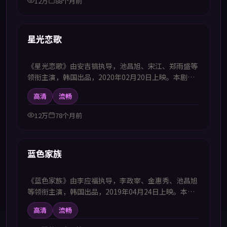
12万
88个月前
51:51
热播
星光恋歌
《星光恋歌》由安吉镐执导，池昌旭、宋江、郑雨盛等
领衔主演，韩国出品，2020年02月20日上映。本剧集
提供中韩双语字幕，支持1080P高清播放，属剧情题
高清
流畅
材，聚焦普通人在时代洪流中的选择与坚守，适合喜欢
中韩字幕电视剧高清播放的观众追看。
12万
78个月前
48:10
热播
蓝色家族
《蓝色家族》由李应福执导，李政宰、金惠秀、池昌旭
等领衔主演，韩国出品，2019年04月24日上映。本剧
集提供中韩双语字幕，支持1080P高清播放，属惊悚题
高清
流畅
材，压迫感不断升级直至真相浮出水面，适合喜欢中韩
字幕电视剧高清播放的观众追看。