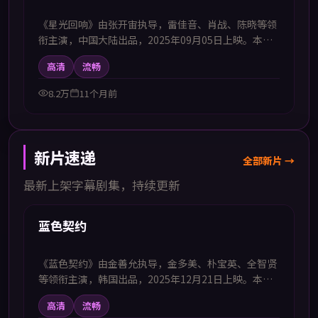
《星光回响》由张开宙执导，雷佳音、肖战、陈晓等领
衔主演，中国大陆出品，2025年09月05日上映。本影
片提供中韩双语字幕，支持1080P高清播放，属爱情题
高清
流畅
材，在重逢与抉择中刻画成年人式的爱情与成长，适合
喜欢中韩字幕电视剧高清播放的观众追看。
8.2万
11个月前
新片速递
全部新片 →
最新上架字幕剧集，持续更新
57:00
新上
蓝色契约
《蓝色契约》由金善允执导，金多美、朴宝英、全智贤
等领衔主演，韩国出品，2025年12月21日上映。本剧
集提供中韩双语字幕，支持1080P高清播放，属战争题
高清
流畅
材，以历史节点为轴展现信念与牺牲，适合喜欢中韩字